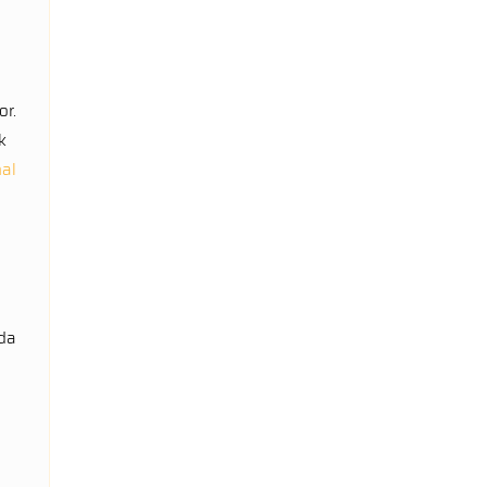
or.
k
al
 da