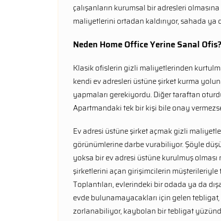
çalışanların kurumsal bir adresleri olmasına ya
maliyetlerini ortadan kaldırıyor, sahada ya 
Neden Home Office Yerine Sanal Ofis
Klasik ofislerin gizli maliyetlerinden kurtul
kendi ev adresleri üstüne şirket kurma yoluna
yapmaları gerekiyordu. Diğer taraftan oturd
Apartmandaki tek bir kişi bile onay vermezse
Ev adresi üstüne şirket açmak gizli maliyetle
görünümlerine darbe vurabiliyor. Şöyle düşü
yoksa bir ev adresi üstüne kurulmuş olması m
şirketlerini açan girişimcilerin müşterileriy
Toplantıları, evlerindeki bir odada ya da d
evde bulunamayacakları için gelen tebligat, 
zorlanabiliyor, kaybolan bir tebligat yüzünd