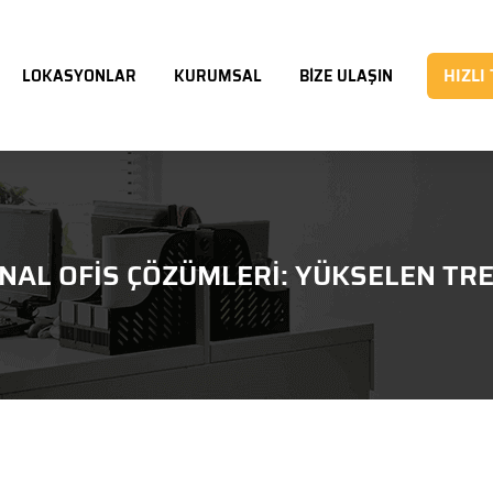
HIZLI
LOKASYONLAR
KURUMSAL
BİZE ULAŞIN
NAL OFIS ÇÖZÜMLERI: YÜKSELEN TR