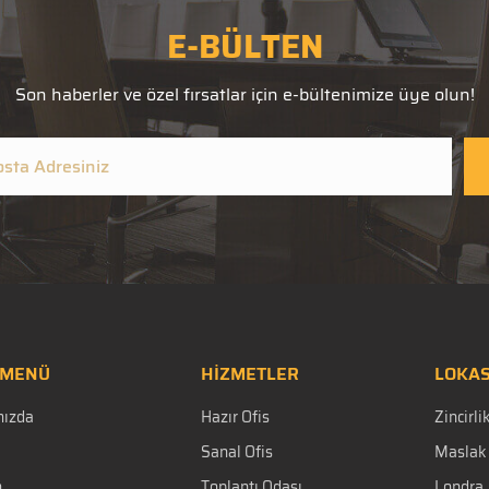
E-BÜLTEN
Son haberler ve özel fırsatlar için e-bültenimize üye olun!
 MENÜ
HİZMETLER
LOKA
mızda
Hazır Ofis
Zincirl
Sanal Ofis
Maslak 
m
Toplantı Odası
Londra