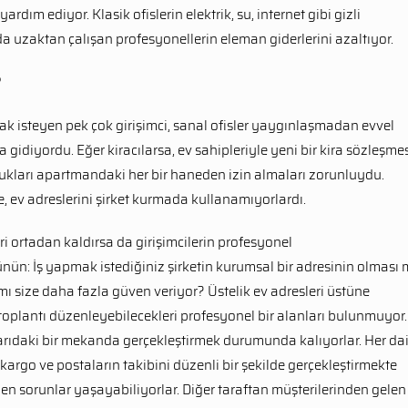
rdım ediyor. Klasik ofislerin elektrik, su, internet gibi gizli
da uzaktan çalışan profesyonellerin eleman giderlerini azaltıyor.
?
mak isteyen pek çok girişimci, sanal ofisler yaygınlaşmadan evvel
 gidiyordu. Eğer kiracılarsa, ev sahipleriyle yeni bir kira sözleşme
ukları apartmandaki her bir haneden izin almaları zorunluydu.
, ev adreslerini şirket kurmada kullanamıyorlardı.
ri ortadan kaldırsa da girişimcilerin profesyonel
nün: İş yapmak istediğiniz şirketin kurumsal bir adresinin olması 
ı size daha fazla güven veriyor? Üstelik ev adresleri üstüne
le toplantı düzenleyebilecekleri profesyonel bir alanları bulunmuyor.
ışarıdaki bir mekanda gerçekleştirmek durumunda kalıyorlar. Her d
kargo ve postaların takibini düzenli bir şekilde gerçekleştirmekte
en sorunlar yaşayabiliyorlar. Diğer taraftan müşterilerinden gelen