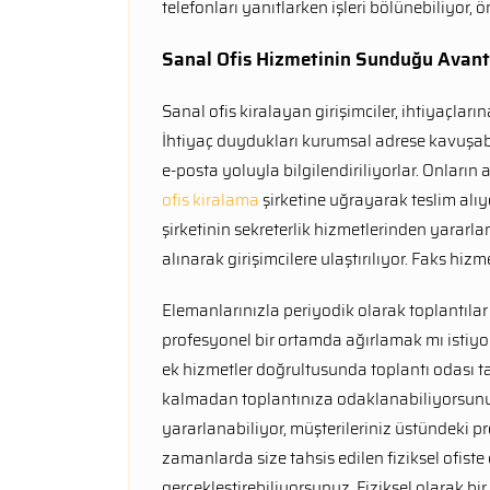
telefonları yanıtlarken işleri bölünebiliyor, ö
Sanal Ofis Hizmetinin Sunduğu Avant
Sanal ofis kiralayan girişimciler, ihtiyaçları
İhtiyaç duydukları kurumsal adrese kavuşabil
e-posta yoluyla bilgilendiriliyorlar. Onların 
ofis kiralama
şirketine uğrayarak teslim alıyo
şirketinin sekreterlik hizmetlerinden yararlan
alınarak girişimcilere ulaştırılıyor. Faks hiz
Elemanlarınızla periyodik olarak toplantılar
profesyonel bir ortamda ağırlamak mı istiyors
ek hizmetler doğrultusunda toplantı odası 
kalmadan toplantınıza odaklanabiliyorsunu
yararlanabiliyor, müşterileriniz üstündeki pr
zamanlarda size tahsis edilen fiziksel ofiste
gerçekleştirebiliyorsunuz. Fiziksel olarak bi