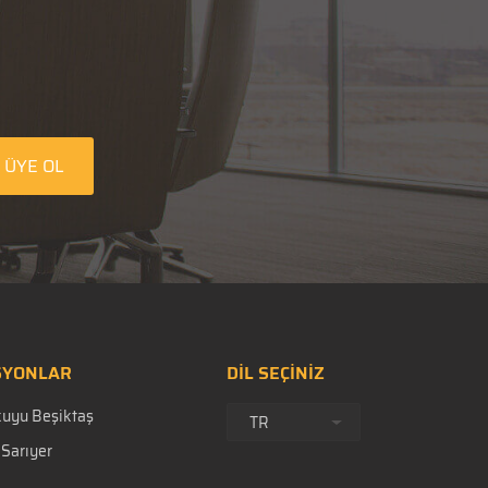
ÜYE OL
SYONLAR
DİL SEÇİNİZ
ikuyu Beşiktaş
TR
Sarıyer