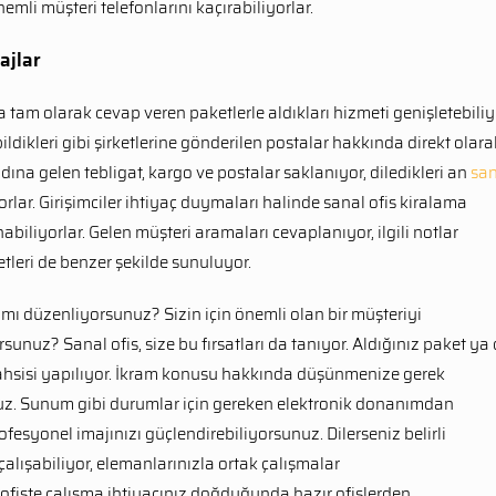
nemli müşteri telefonlarını kaçırabiliyorlar.
ajlar
na tam olarak cevap veren paketlerle aldıkları hizmeti genişletebiliy
dikleri gibi şirketlerine gönderilen postalar hakkında direkt olara
adına gelen tebligat, kargo ve postalar saklanıyor, diledikleri an
san
rlar. Girişimciler ihtiyaç duymaları halinde sanal ofis kiralama
abiliyorlar. Gelen müşteri aramaları cevaplanıyor, ilgili notlar
metleri de benzer şekilde sunuluyor.
 mı düzenliyorsunuz? Sizin için önemli olan bir müşteriyi
unuz? Sanal ofis, size bu fırsatları da tanıyor. Aldığınız paket ya
tahsisi yapılıyor. İkram konusu hakkında düşünmenize gerek
z. Sunum gibi durumlar için gereken elektronik donanımdan
ofesyonel imajınızı güçlendirebiliyorsunuz. Dilerseniz belirli
 çalışabiliyor, elemanlarınızla ortak çalışmalar
r ofiste çalışma ihtiyacınız doğduğunda hazır ofislerden