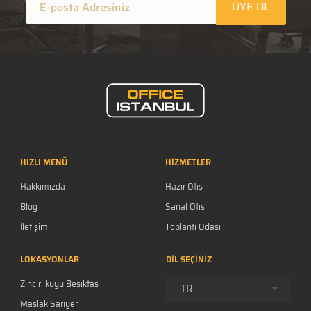
ÜYE OL
HIZLI MENÜ
HİZMETLER
Hakkımızda
Hazır Ofis
Blog
Sanal Ofis
İletişim
Toplantı Odası
Kariyer
LOKASYONLAR
DİL SEÇİNİZ
S.S.S.
Zincirlikuyu Beşiktaş
Gizlilik Politikası
TR
Maslak Sarıyer