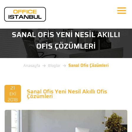
SANAL OFIS YENI NESIL AKILLI
OFIS ÇÖZÜMLERI
Sanal Ofis Çözümleri
Anasayfa
Bloglar
21
Sanal Ofis Yeni Nesil Akıllı Ofis
EKİ
Çözümleri
2018