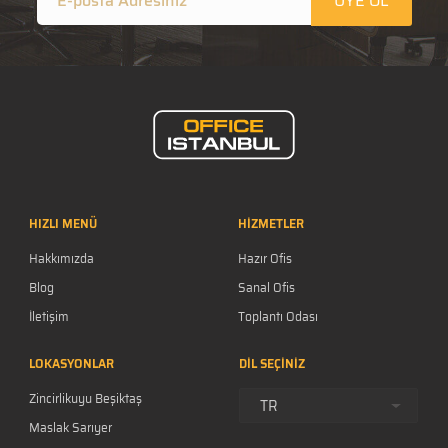
ÜYE OL
HIZLI MENÜ
HİZMETLER
Hakkımızda
Hazır Ofis
Blog
Sanal Ofis
İletişim
Toplantı Odası
Kariyer
LOKASYONLAR
DİL SEÇİNİZ
S.S.S.
Zincirlikuyu Beşiktaş
Gizlilik Politikası
TR
Maslak Sarıyer