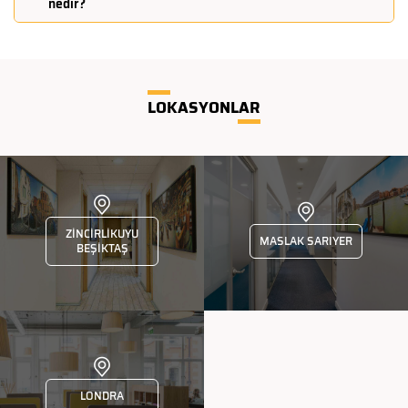
nedir?
LOKASYONLAR
ZİNCİRLİKUYU
MASLAK SARIYER
BEŞİKTAŞ
LONDRA