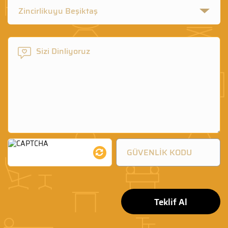
Zincirlikuyu Beşiktaş