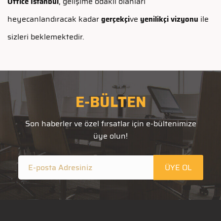
, gelişime odaklı olanları
Office Istanbul
heyecanlandıracak kadar
ve
ile
gerçekçi
yenilikçi vizyonu
sizleri beklemektedir.
E-BÜLTEN
Son haberler ve özel fırsatlar için e-bültenimize
üye olun!
ÜYE OL