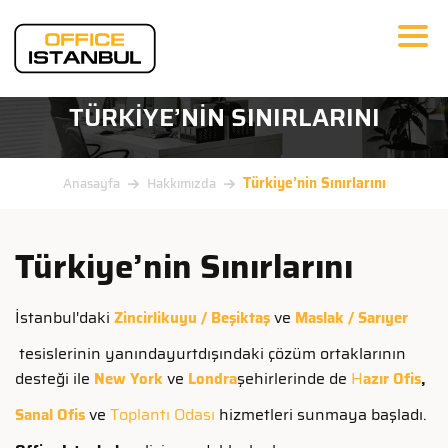
TÜRKIYE’NIN SINIRLARINI
Türkiye’nin Sınırlarını
Anasayfa
Hakkımızda
Türkiye’nin Sınırlarını
İstanbul'daki
ve
Zincirlikuyu / Beşiktaş
Maslak / Sarıyer
tesislerinin yanında
yurtdışındaki çözüm ortaklarının
desteği ile
ve
şehirlerinde de
H
New York
Londra
azır Ofis
,
ve
Toplantı Odası
hizmetleri sunmaya başladı.
Sanal Ofis