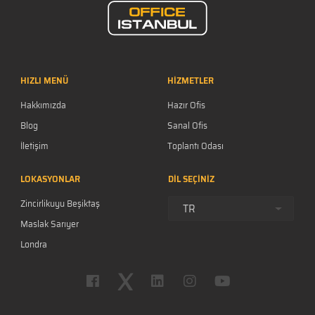
HIZLI MENÜ
HİZMETLER
Hakkımızda
Hazır Ofis
Blog
Sanal Ofis
İletişim
Toplantı Odası
Kariyer
LOKASYONLAR
DİL SEÇİNİZ
S.S.S.
Zincirlikuyu Beşiktaş
Gizlilik Politikası
TR
Maslak Sarıyer
Londra
New York